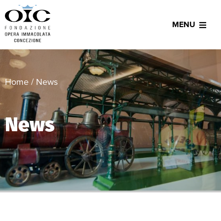
MENU
Home
/
News
News