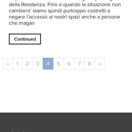
della Residenza. Fino a quando la situazione non
cambiera’ siamo quindi purtroppo costretti a
negare l’accesso ai nostri spazi anche a persone
che magari
Continued
«
1
2
3
4
5
6
7
8
»