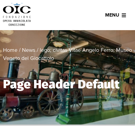
MENU
Home
/
News
/
lego; civitas Vitae Angelo Ferro; Museo
Veneto del Giocattolo
Page Header Default