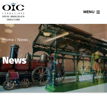
MENU
Home
/
News
News