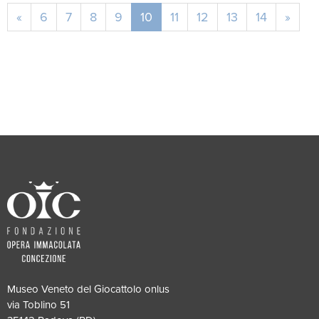
«
6
7
8
9
10
11
12
13
14
»
Museo Veneto del Giocattolo onlus
via Toblino 51