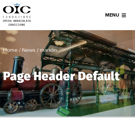
MENU
Home
/
News
/
marklin
Page Header Default